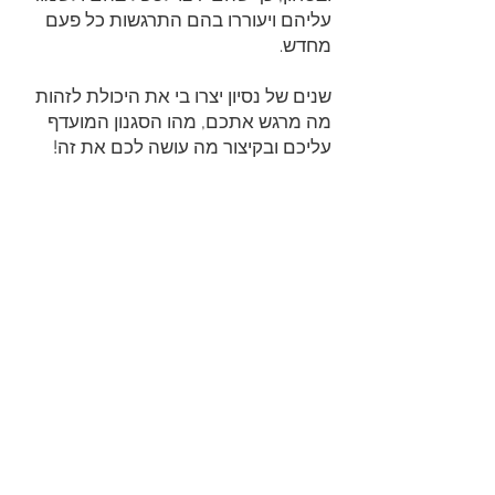
עליהם ויעוררו בהם התרגשות כל פעם
מחדש.
שנים של נסיון יצרו בי את היכולת לזהות
מה מרגש אתכם, מהו הסגנון המועדף
עליכם ובקיצור מה עושה לכם את זה!
ביחד
, נגדיר ונדייק את הצורך שלכם
ונביא אותו לכדי הגשמה, בלי לוותר על
מקצועיות, שמירה על התקציב ועמידה
בלוח הזמנים שהגדרנו.
אני יודעת שהמסע המשותף הזה לבניית
החלל שאתם רוצים יהיה מהנה לכל אורך
הדרך, גם אם נתקל בקשיים
כי מבחינתי...
Everything is possible even the
impossible